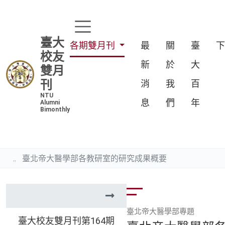
臺大
各期雙月刊
最
關
臺
校友
新
於
大
雙月
刊
消
我
百
NTU
息
們
年
Alumni
Bimonthly
臺北帝大醫學部各教研室的研究成果概要
臺北帝大醫學部專題
臺大校友雙月刊第164期