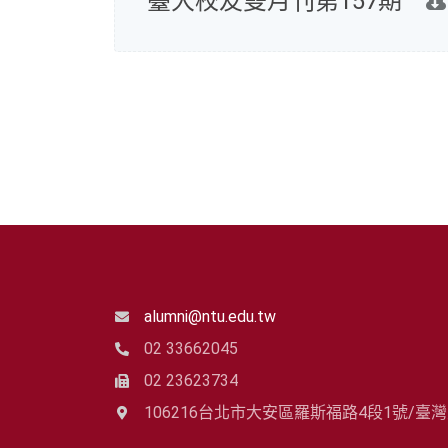
臺大校友雙月刊第157期
alumni@ntu.edu.tw
02 33662045
02 23623734
106216台北市大安區羅斯福路4段1號/臺