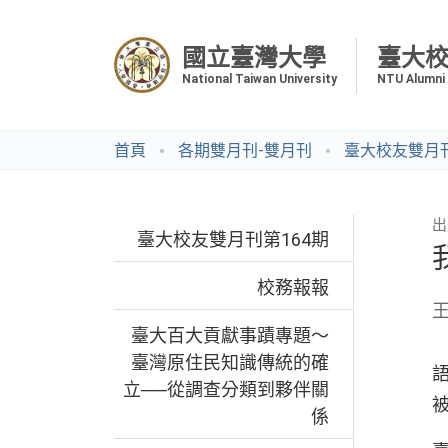
國立臺灣大學
臺大
National Taiwan University
NTU Alumni
首頁
各期雙月刊-雙月刊
臺大校友雙月刊
出
臺大校友雙月刊第164期
校務報報
臺大百大貢獻事蹟專題～
臺灣原住民知識傳統的確
立──從調查分類到夥伴關
係