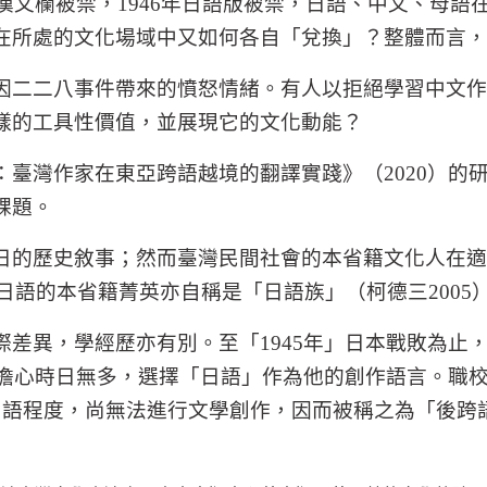
漢文欄被禁，
1946
年日語版被禁，日語、中文、母語
在所處的文化場域中又如何各自「兌換」？整體而言，
因二二八事件帶來的憤怒情緒。有人以拒絕學習中文作
樣的工具性價值，並展現它的文化動能？
：臺灣作家在東亞跨語越境的翻譯實踐》（
2020
）的
課題。
日的歷史敘事；然而臺灣民間社會的本省籍文化人在適
日語的本省籍菁英亦自稱是「日語族」（柯德三
2005
際差異，學經歷亦有別。至「
1945
年」日本戰敗為止
擔心時日無多，選擇「日語」作為他的創作語言。職
日語程度，尚無法進行文學創作，因而被稱之為「後跨