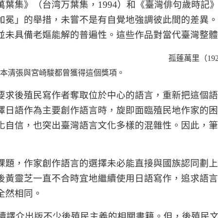
萬葉集》（台湾万葉集，
1994
）和《臺灣俳句歲時記
加冕」的舉措，未嘗不是有自覺地強調彼此間的差異。
並未具備老嫗能解的普遍性。這些作品對當代臺灣整體
孤蓬萬里（
19
本清張與宮崎駿都曾獲得這個獎項。
要求後殖民寫作者奪取位於中心的語言，重新把這個語
擇日語作為主要創作語言時，旋即面臨殖民地作家的困
化自信，也突出臺灣語言文化多樣的混雜性。因此，筆
課題，作家創作語言的選擇未必能直接與國族認同劃上
後黃靈芝一直不合時宜地繼續使用日語寫作，追求語言
全然相同。
續譯介出版不少後殖民主義的相關書籍。但，後殖民