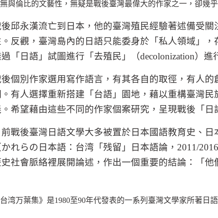
無與倫比的文藝性，無疑是戰後臺灣最偉大的作家之一，卻幾乎
戰後邱永漢流亡到日本，他的臺灣殖民經驗著述備受關
性。反觀，臺灣島內的日語只能委身於「私人領域」，
透過「日語」試圖進行「去殖民」（
decolonization
）進
戰後個別作家選用寫作語言，有其各自的取徑，有人的
明。有人選擇重新搭建「台語」園地，藉以重構臺灣民
義。希望藉由這些不同的作家個案研究，呈現戰後「日
目前戰後臺灣日語文學大多被置於日本國語教育史、日
（かれらの日本語：台湾「残留」日本語論，
2011/201
歷史社會脈絡裡展開論述，作出一個重要的結論：「他
台湾万葉集》是
1980
至
90
年代發表的一系列臺灣文學家所著日語