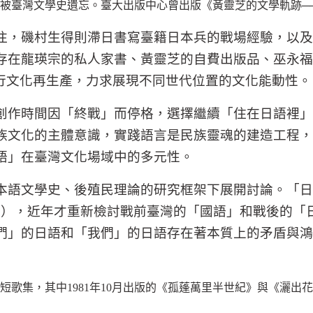
被臺灣文學史遺忘。臺大出版中心曾出版《黃靈芝的文學軌跡─
注，磯村生得則滯日書寫臺籍日本兵的戰場經驗，以及
存在龍瑛宗的私人家書、黃靈芝的自費出版品、巫永福
行文化再生產，力求展現不同世代位置的文化能動性。
創作時間因「終戰」而停格，選擇繼續「住在日語裡」
族文化的主體意識，實踐語言是民族靈魂的建造工程，
語」在臺灣文化場域中的多元性。
本語文學史、後殖民理論的研究框架下展開討論。「日
6
），近年才重新檢討戰前臺灣的「國語」和戰後的「
們」的日語和「我們」的日語存在著本質上的矛盾與鴻
短歌集，其中
1981
年
10
月出版的《孤蓬萬里半世紀》與《灑出花