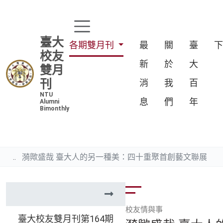
臺大
各期雙月刊
最
關
臺
校友
新
於
大
雙月
刊
消
我
百
NTU
息
們
年
Alumni
Bimonthly
漪歟盛哉 臺大人的另一種美：四十重聚首創藝文聯展
校友情與事
臺大校友雙月刊第164期