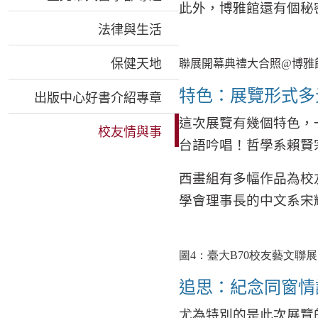
此外，博雅館還有個秘
法律與生活
保健天地
聯展開幕典禮大合照
@
博雅
特色：展覽形式多
出版中心好書介紹專章
這次展覽有幾個特色，
校友情與事
台語吟唱！哲學系賴賢
西畫組有多幅作品為校
學會理事長的中文系宋
圖
4
：臺大
B70
校友藝文聯展
追思：紀念同窗情
尤為特別的是此次展覽