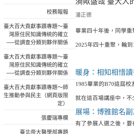
漪歟盛哉 臺大人
校務報報
潘正德
臺大百大貢獻事蹟專題～臺
畢業四十年後，同學重
灣原住民知識傳統的確立
──從調查分類到夥伴關係
2025
年
四十重聚，輪到
臺大百大貢獻事蹟專題～臺
灣原住民知識傳統的確立
暖身：相知相惜讀
──從調查分類到夥伴關係
1985
畢業的
B70
這屆校
臺大百大貢獻事蹟專題～師
生推動參與民主（網頁版限
就在這百場講座中，不
定）
展場：博雅館名副
張慶瑞專欄
有了參展人選之後，要
臺北帝大醫學部專題