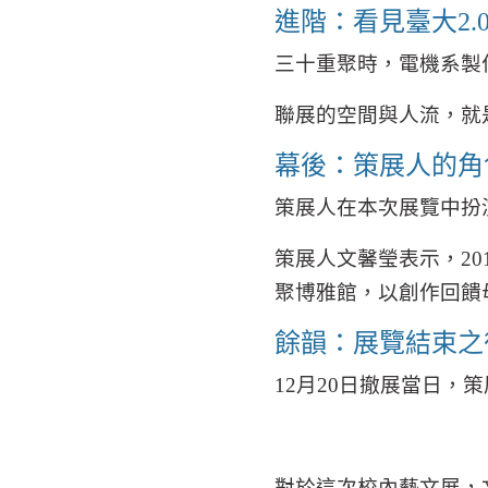
進階：看見臺大
2.
三十重聚時，電機系製
聯展的空間與人流，就
幕後：策展人的角
策展人在本次展覽中扮
策展人文馨瑩表示，
20
聚博雅館，以創作回饋
餘韻：展覽結束之
12
月
20
日撤展當日，策
對於這次校內藝文展，