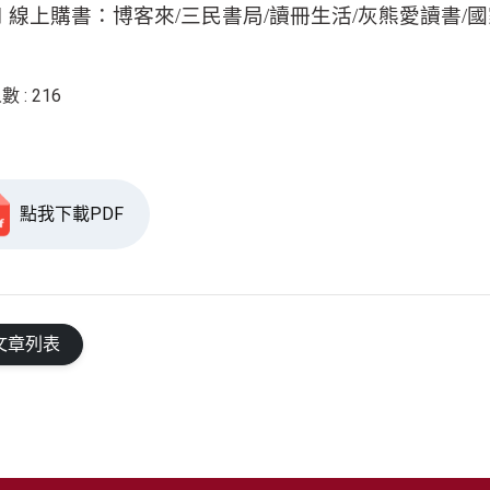
⬛ 線上購書：博客來
/
三民書局
/
讀冊生活
/
灰熊愛讀書
/
國
 : 216
點我下載PDF
文章列表