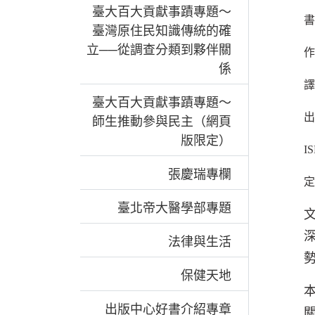
臺大百大貢獻事蹟專題～
書
臺灣原住民知識傳統的確
立──從調查分類到夥伴關
作
係
譯
臺大百大貢獻事蹟專題～
出
師生推動參與民主（網頁
版限定）
IS
張慶瑞專欄
定
臺北帝大醫學部專題
法律與生活
保健天地
出版中心好書介紹專章