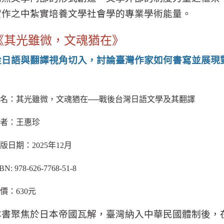
實作之中紮實培養文學社會學的專業學術能量。
《其光雖微，文魂猶在》
從日語與翻譯視角切入，討論臺灣作家如何書寫並展現
名：其光雖微，文魂猶在──戰後台灣日語文學及其翻譯
者：王惠珍
版日期：
2025
年
12
月
BN: 978-626-7768-51-8
價：
630
元
本書聚焦於日本帝國瓦解，臺灣納入中華民國體制後，