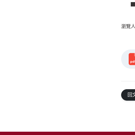
瀏覽人數
回