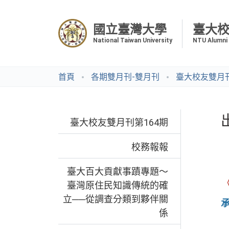
國立臺灣大學
臺大
National Taiwan University
NTU Alumni
首頁
各期雙月刊-雙月刊
臺大校友雙月刊
臺大校友雙月刊第164期
校務報報
臺大百大貢獻事蹟專題～
臺灣原住民知識傳統的確
立──從調查分類到夥伴關
係