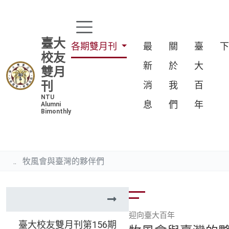
臺大
各期雙月刊
最
關
臺
校友
新
於
大
雙月
刊
消
我
百
NTU
息
們
年
Alumni
Bimonthly
牧風會與臺灣的夥伴們
迎向臺大百年
臺大校友雙月刊第156期