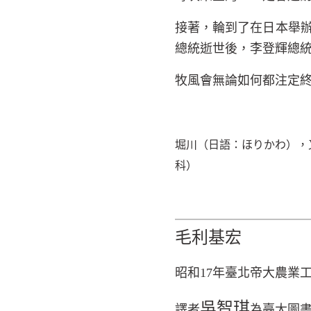
接著，輪到了在日本舉
總統逝世後，李登輝總
牧風會無論如何都注定
堀川（日語：ほりかわ），
科）
毛利基宏
昭和
17
年臺北帝大農業
吳智琪
譯者
為臺大圖