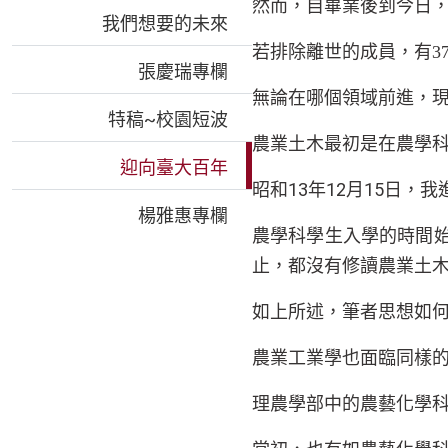
然而，自畢業後到今日
我們想要的未來
若排除離世的成員，有
3
張慶瑞專欄
無論在哪個領域前進，
特稿~校園短波
農業土木最初是在農學
迎向臺大百年
13
12
15
昭和
年
月
日，我
楊雅惠專欄
農學科學生入學的時間
止，都沒有修讀農業土
如上所述，筆者思想如
農業工業學也面臨同樣
理農學部中的農藝化學