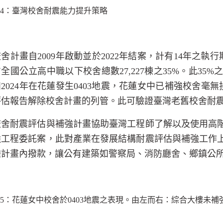
4
：臺灣校舍耐震能力提升策略
校舍計畫自
2009
年啟動並於
2022
年結案，計有
14
年之執行
占全國公立高中職以下校舍總數
27,227
棟之
35%
。此
35%
如
2024
年在花蓮發生
0403
地震，花蓮女中已補強校舍毫無
評估報告解除校舍計畫的列管。此可驗證臺灣老舊校舍耐
校舍耐震評估與補強計畫協助臺灣工程師了解以及使用高
強工程委託案，此對產業在發展結構耐震評估與補強工作
瞻計畫內撥款，讓公有建築如警察局、消防廳舍、鄉鎮公
5
：花蓮女中校舍於
0403
地震之表現。由左而右：綜合大樓未補