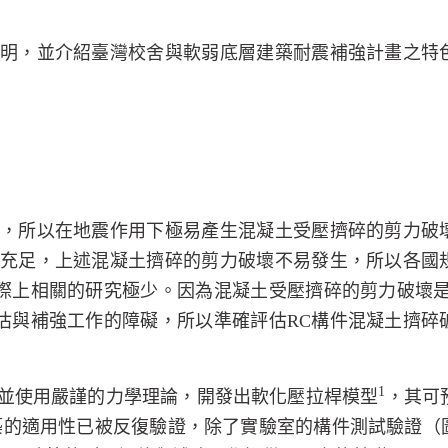
明，並介紹臺灣校舍與軟弱底層建築耐震補強計畫之特
，所以在地震作用下極易產生混凝土受壓擠碎的剪力破
充足，上述混凝土擠碎的剪力破壞不易發生，所以各國
際上相關的研究極少。因為混凝土受壓擠碎的剪力破壞
估與補強工作的障礙，所以準確評估
RC
構件混凝土擠碎
1
並使用嚴謹的力學理論，開發出軟化壓拉桿模型
，其可
築的適用性已被反復驗證，除了實驗室的構件測試驗證（