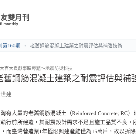
校友雙月刊
 Bimonthly
第160期
老舊鋼筋混凝土建築之耐震評估與補強技術
大百大貢獻事蹟專題～地震防災科技
老舊鋼筋混凝土建築之耐震評估與補
黃世建
臺灣有大量的老舊鋼筋混凝土（
Reinforced Concrete; RC
）
效執行前所建造，其耐震設計需求不足且施工品質不良，
戶，而臺灣營造業
1
年極限興建產能僅為
15
萬戶，故以拆除