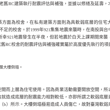
老舊
RC
建築執行耐震評估與補強，並據以修繕及延壽，
築方面為校舍，在私有建築方面則為具軟弱底層的住宅
不足的校舍。於
1999
年
921
集集地震來襲時，在南投與台
所幸
921
地震發生在半夜，但若地震於白天上課期間來襲
老舊
RC
校舍的耐震評估與補強確實屬於高度優先執行的項
層大樓倒塌。
空間而上層為住宅使用。因為商業活動需要開放空間，所
這就造成底層的耐震能力相對較低，亦即所謂之軟弱底層
（
b
）所示。大樓倒塌極易造成人員傷亡，故對臺灣軟弱