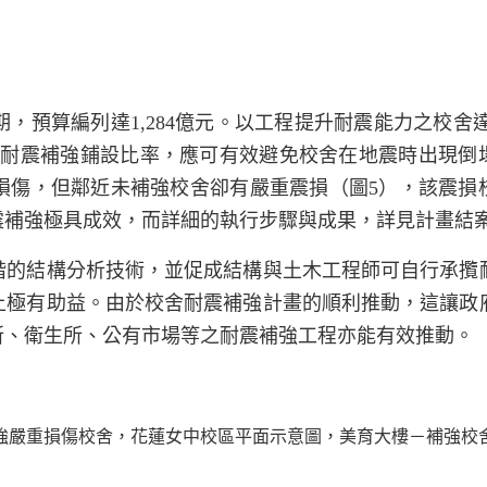
期，預算編列達
1,284
億元。以工程提升耐震能力之校舍
之耐震補強鋪設比率，應可有效避免校舍在地震時出現倒
損傷，但鄰近未補強校舍卻有嚴重震損（圖
5
），該震損
震補強極具成效，而詳細的執行步驟與成果，詳見計畫結
階的結構分析技術，並促成結構與土木工程師可自行承攬
上極有助益。由於校舍耐震補強計畫的順利推動，這讓政
所、衛生所、公有市場等之耐震補強工程亦能有效推動。
強嚴重損傷校舍，花蓮女中校區平面示意圖，美育大樓－補強校