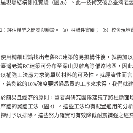
通過現場結構側推實驗（圖
2b
）。此一技術突破為臺灣老
2
：評估模型之開發與驗證。（
a
）柱構件實驗；（
b
）校舍現地
在使用精細理論找出老舊
RC
建築的易損構件後，就需加以
於臺灣老舊
RC
建築可分布至深山與離島等偏遠地區，因此
所以補強工法應力求簡單與材料的可及性。就經濟性而言
可，若剩餘的
10%
強度要透過昂貴的工序來求得，我們就
基於簡易且經濟的原則，筆者與研究團隊建議了將柱斷面
設窄牆的翼牆工法（圖
3
）。這些工法均有配置適用的分
驗探討予以排除。這些努力確實可有效降低耐震補強之經