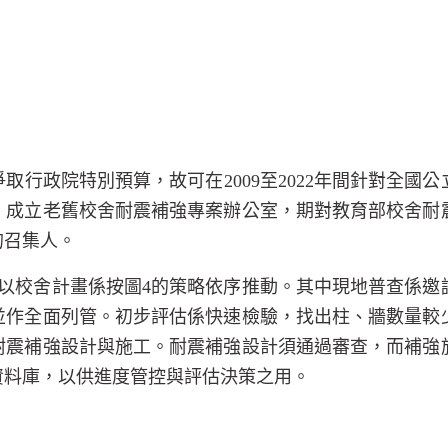
爭取行政院特別預算，故可在
2009
至
2022
年間針對全國公
，成立老舊校舍耐震補強專案辦公室，期對教育部校舍耐
的召集人。
以校舍計畫係按圖
4
的策略依序推動。其中現地普查係邀
並作全面列管。初步評估係快速檢驗，找出柱、牆數量較
耐震補強設計與施工。耐震補強設計須通過審查，而補強
資料庫，以供進度管控與評估決策之用。