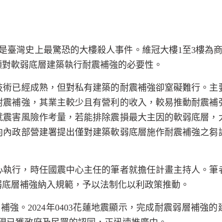
是臺灣史上最驚恐的大樓殺人事件。維冠大樓
1
至
3
樓為
顯對軟弱底層建築執行耐震補強的必要性。
技術已經成熟，但對私有建築的耐震補強卻窒礙難行。主
耐震補強，其業主較少且有營利的收入，較易推動耐震補
就震害風險作考量，若能排除震損最大主因的軟弱底層，
向內政部營建署提出僅對建築軟弱底層施作耐震補強之芻
心執行，時任國震中心主任的筆者就擔任計畫主持人。筆
弱底層補強納入規範，予以法制化以利政策推動。
層補強。
2024
年
0403
花蓮地震顯示，完成耐震弱層補強的