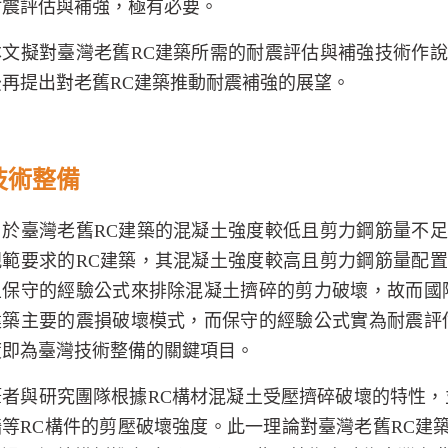
耐震評估與補強，極有必要。
本文擬對臺灣老舊
RC
建築所需的耐震評估與補強技術作說
後再提出對老舊
RC
建築推動耐震補強的展望。
技術整備
由於臺灣老舊
RC
建築的混凝土強度較低且剪力鋼筋量不足
規範要求的
RC
建築，其混凝土強度較高且剪力鋼筋量配置
且保守的經驗公式來排除混凝土擠碎的剪力破壞，故而國
建築主要的震損破壞模式，而保守的經驗公式實為耐震評
度即為臺灣技術整備的關鍵項目。
筆者與研究團隊根據
RC
構材混凝土受壓擠碎破壞的特性，
牆等
RC
構件的剪壓破壞強度。此一理論對臺灣老舊
RC
建