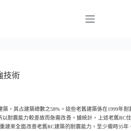
強技術
建築，其占建築總數之
58%
。這些老舊建築係在
1999
年耐
所以耐震能力較差故而急需改善。據統計，上述老舊
RC
重建來全面改善老舊
RC
建築的耐震能力，至少需時
35
年