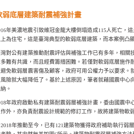
軟弱底層建築耐震補強計畫
016
年美濃地震引致維冠金龍大樓倒塌造成
115
人死亡，這
以上為住宅，這是臺灣典型的軟弱底層建築，而本案例凸
臺灣對公有建築推動耐震評估與補強工作已有多年，相關
眾多難有共識，而且經費籌措困難。若僅對軟弱底層施作
上避免軟弱層震害傷及顧客，政府可用公權力予以要求。
在風險就大幅降低了。基於上述原因，筆者就藉國震中心
採納。
018
年政府啟動私有建築耐震弱層補強計畫，委由國震中
工作外，亦負責耐震設計規範的修訂工作，故將建築物軟
自
2018
年推動至今，已有
121
建築物獲得政府補助執行弱