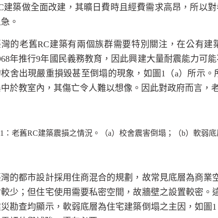
C
建築做全面改建，其曠日費時且經費需求高昂，所以對
之急。
臺灣的老舊
RC
建築有兩個族群需要特別關注，在公有建
968
年推行
9
年國民義務教育，因此興建大量耐震能力可能
的校舍出現嚴重損毀甚至倒塌的現象，如圖
1
（
a
）所示。
集中於教室內，其傷亡令人難以想像。因此對政府而言，
1
：老舊
RC
建築震損之情況。（
a
）校舍震害倒塌；（
b
）軟弱底
臺灣的都市設計採用住商混合的規劃，故常見底層為商業
材較少；但住宅使用需要私密空間，故牆壁之設置較密。
震災勘查均顯示，軟弱底層為住宅建築倒塌之主因，如圖
1