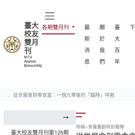
臺大
各期雙月刊
最
關
臺
校友
新
於
大
雙月
刊
消
我
百
NTU
息
們
年
Alumni
Bimonthly
從世展會到零食盒：一個九零後的「臨時」呼救
特稿~食養農創特別報導
臺大校友雙月刊第126期