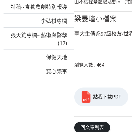
山不枯採茶體驗活動。（拍
特稿~食養農創特別報導
梁晏瑄小檔案
李弘祺專欄
臺大生傳系
97
級校友
/
世
張天鈞專欄~藝術與醫學
(17)
保健天地
瀏覽人數 : 464
賞心樂事
點我下載PDF
回文章列表