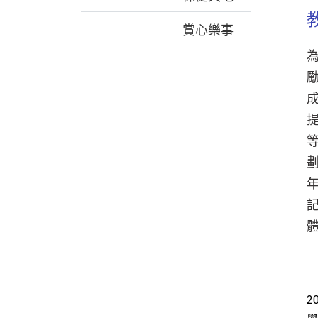
賞心樂事
為
年
2