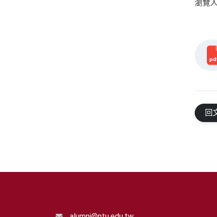
瀏覽人數
回
alumni@ntu.edu.tw