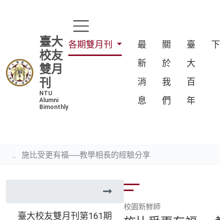
臺大
各期雙月刊
最
關
臺
校友
新
於
大
雙月
刊
消
我
百
NTU
息
們
年
Alumni
Bimonthly
施比受更有福──教學相長的經驗分享
校園新鮮師
臺大校友雙月刊第161期