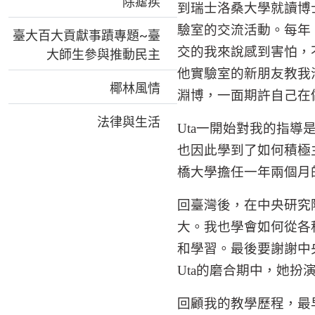
除瘧疾
到瑞士洛桑大學就讀博
驗室的交流活動。每年
臺大百大貢獻事蹟專題~臺
交的我來說感到害怕，
大師生參與推動民主
他實驗室的新朋友教我
椰林風情
淵博，一面期許自己在
法律與生活
Uta
一開始對我的指導
也因此學到了如何積極
橋大學擔任一年兩個月
回臺灣後，在中央研究
大。我也學會如何從各
和學習。最後要謝謝中
Uta
的磨合期中，她扮
回顧我的教學歷程，最