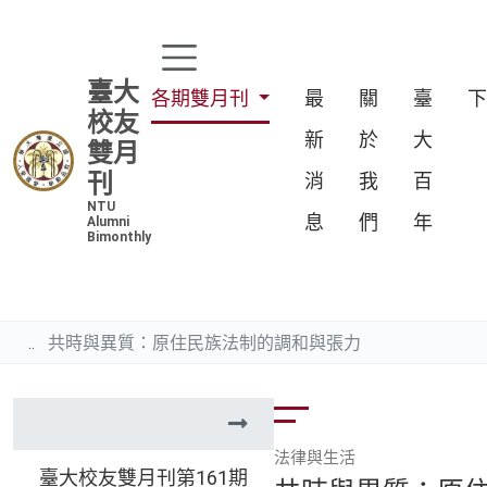
臺大
各期雙月刊
最
關
臺
校友
新
於
大
雙月
刊
消
我
百
NTU
息
們
年
Alumni
Bimonthly
共時與異質：原住民族法制的調和與張力
法律與生活
臺大校友雙月刊第161期