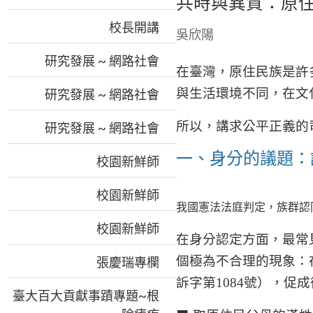
共時與異質：原
校長開講
吳欣陽
研究發展 ~ 網路社會
在臺灣，原住民族是許
與生活環境不同，在文
研究發展 ~ 網路社會
所以，講求公平正義的
研究發展 ~ 網路社會
一、身分的議題：
校園新鮮師
校園新鮮師
我國憲法法庭判定，族群認
校園新鮮師
在身分認定方面，最常
個極為不合理的現象：
張慶瑞專欄
訴字第
1084
號），促成
臺大百大貢獻事蹟專題~根