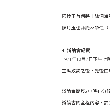
陳玲玉首創將十餘個海
陳玲玉也拜託林學仁（
4.
辯論會紀實
1971
年
12
月
7
日下午七
主席致詞之後，先後由
辯論會歷經
2
小時
45
分
辯論會的全程內容，請