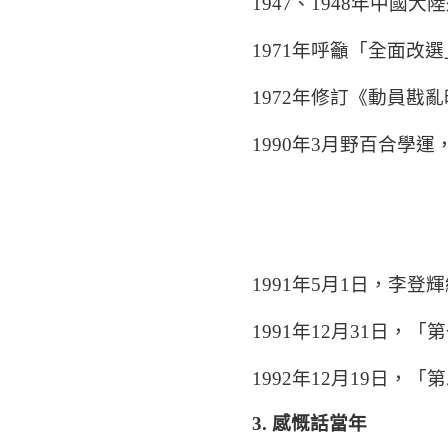
1947
、
1948
年中國大陸
1971
年呼籲「全面改選
1972
年修訂《動員戡亂
1990
年
3
月野百合學運
1991
年
5
月
1
日，李登輝
1991
年
12
月
31
日，「第
1992
年
12
月
19
日，「第
3.
感慨話當年