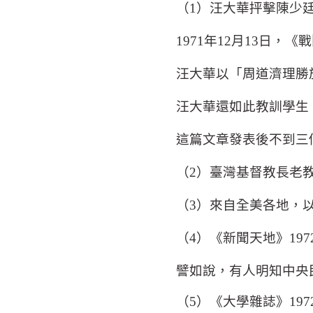
（
1
）汪大華抨擊陳少
1971
年
12
月
13
日，《戰
汪大華以「周道濟理勝
汪大華還如此教訓學生
這篇文章發表後不到三
（
2
）臺灣基督教長老
（
3
）來自全美各地，
（
4
）《新聞天地》
197
譬如說，有人明知中央
（
5
）《大學雜誌》
197