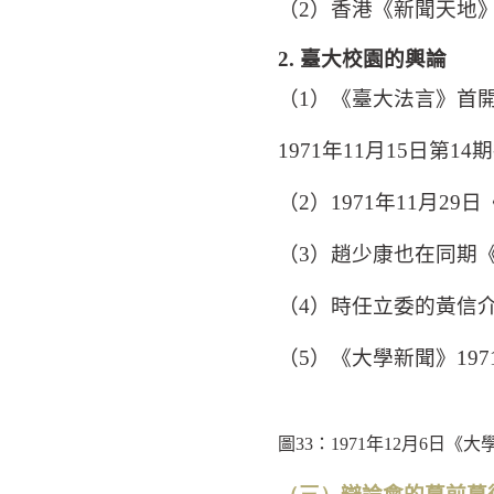
（
2
）香港《新聞天地
2.
臺大校園的輿論
（
1
）《臺大法言》首
1971
年
11
月
15
日第
14
期
（
2
）
1971
年
11
月
29
日
（
3
）趙少康也在同期
（
4
）時任立委的黃信
（
5
）《大學新聞》
197
圖
33
：
1971
年
12
月
6
日《大