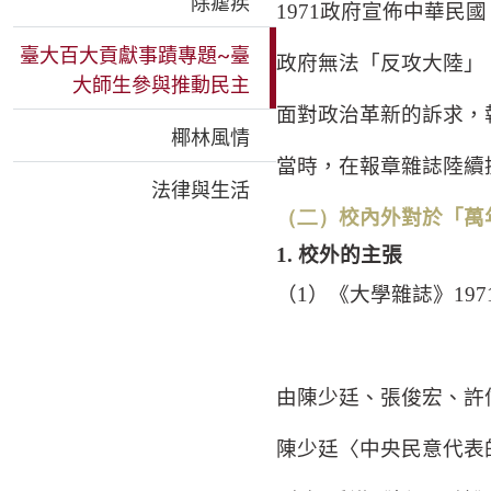
除瘧疾
1971
政府宣佈中華民國
臺大百大貢獻事蹟專題~臺
政府無法「反攻大陸」
大師生參與推動民主
面對政治革新的訴求，
椰林風情
當時，在報章雜誌陸續
法律與生活
（二）
校內外對於「萬
1.
校外的主張
（
1
）《大學雜誌》
197
由陳少廷、張俊宏、許
陳少廷〈中央民意代表