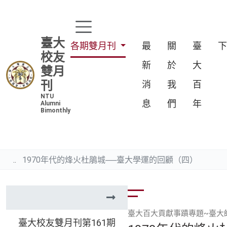
臺大
各期雙月刊
最
關
臺
校友
新
於
大
雙月
刊
消
我
百
NTU
息
們
年
Alumni
Bimonthly
1970年代的烽火杜鵑城──臺大學運的回顧（四）
臺大百大貢獻事蹟專題~臺大
臺大校友雙月刊第161期