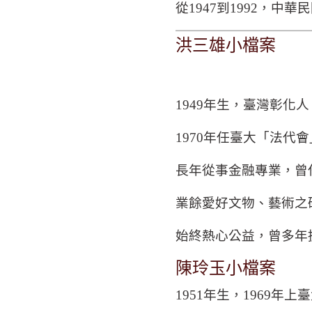
從
1947
到
1992
，中華民
洪三雄小檔案
1949
年生，臺灣彰化人
1970
年任臺大「法代會
長年從事金融專業，曾
業餘愛好文物、藝術之
始終熱心公益，曾多年
陳玲玉小檔案
1951
年生，
1969
年上臺