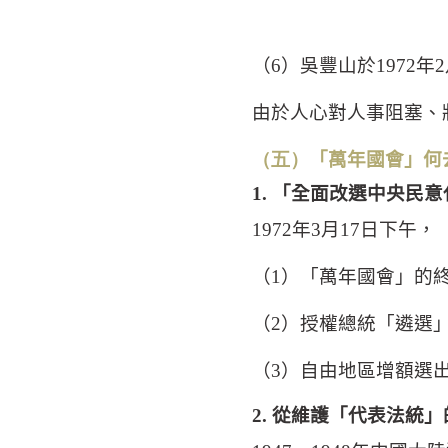
（
6
）吳豐山於
1972
年
2
由於人心對人事阻塞、
（五）
「萬年國會」何
1.
「全面改選中央民意
1972
年
3
月
17
日下午，
（
1
）「萬年國會」的
（
2
）授權總統「遴選
（
3
）自由地區增額選
2.
從維護「代表法統」