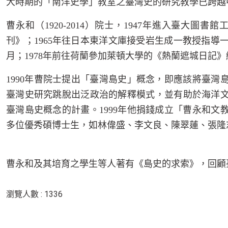
大時期的「南洋史學」教室之臺灣史的研究教學已跨越
曹永和（
1920-2014
）院士，
1947
年進入臺大圖書館
刊》；
1965
年往日本東洋文庫接受岩生成一教授指導
月；
1978
年前往荷蘭參加萊頓大學的《熱蘭遮城日記》
1990
年曹院士提出「臺灣島史」概念，即應該將臺灣
臺灣史研究跳脫出泛政治的解釋模式，並有助於海洋
臺灣島史概念的計畫。
1999
年他捐錢成立「曹永和文
多位優秀碩博士生，如林偉盛、李文良、陳翠蓮、張隆
曹永和及其培育之學生等人著有《島史的求索》，回顧
瀏覽人數 : 1336