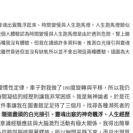
靈魂出竅飄浮起來、時間變慢與人生跑馬燈。人生跑馬燈類似
我個人體驗認為時間變慢與人生跑馬燈是由於遇到危險，腎上腺
兩種我沒有體驗，但我在讀過許多資料後，推測白光接引與靈魂
我雖然昏迷但並沒有缺氧所以並不會出現這兩種體驗。插圖為大
理慣性定律，車子對我做了
180
度旋轉與平移，所以我仍
時間凝結的經歷則讓我非常困惑。我是無神論者，於是花
這件事讓我在圖書館足足待了三個月，找尋各種瀕死者的
：
隧道盡頭的白光接引、靈魂出竅的神奇飄浮、人生經歷
的意識經驗應該與大腦激烈活動有極大關係，我得出簡單
多巴胺與腦啡跟著釋放，所以瞬間平靜下來，而且出現莫