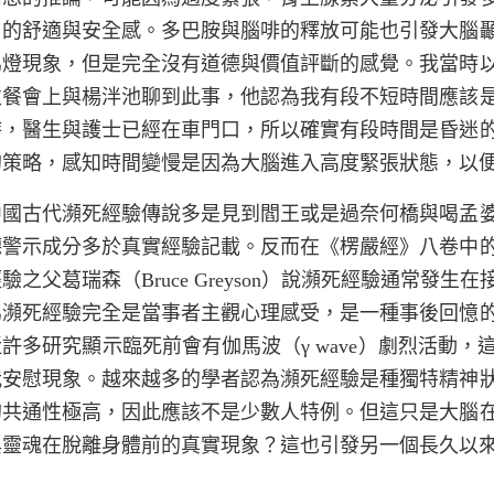
名的舒適與安全感。多巴胺與腦啡的釋放可能也引發大腦
馬燈現象，但是完全沒有道德與價值評斷的感覺。我當時
次餐會上與楊泮池聊到此事，他認為我有段不短時間應該
時，醫生與護士已經在車門口，所以確實有段時間是昏迷
的策略，感知時間變慢是因為大腦進入高度緊張狀態，以
中國古代瀕死經驗傳說多是見到閻王或是過奈何橋與喝孟
德警示成分多於真實經驗記載。反而在《楞嚴經》八卷中
經驗之父葛瑞森（
Bruce Greyson
）說瀕死經驗通常發生在
為瀕死經驗完全是當事者主觀心理感受，是一種事後回憶
近許多研究顯示臨死前會有伽馬波（γ
wave
）劇烈活動，
我安慰現象。越來越多的學者認為瀕死經驗是種獨特精神
的共通性極高，因此應該不是少數人特例。但這只是大腦
與靈魂在脫離身體前的真實現象？這也引發另一個長久以