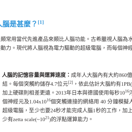
[1]
人腦是甚麼？
人類常用當代先進產品來類比人腦功能。古希臘視人腦為
供動力。現代將人腦視為電力驅動的超級電腦，而每個神
.
人腦的記憶容量與運算速度：
成年人大腦內有大約
860
[2]
結。每個突觸約儲存
4.7
位元
，依此估計大腦約有
1PB(
16
加上硬碟則相差更遠。
2013
年日本與德國使用每秒
10
16
個神經元及
1.04x10
個突觸連接的網絡用
40
分鐘模擬
超級電腦，至少也要
24
秒才能完成人腦
1
秒的工作，加
21
少有
zetta scale(~10
)
的浮點運算能力。