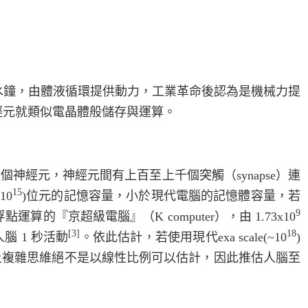
水鐘，由體液循環提供動力，工業革命後認為是機械力提
經元就類似電晶體般儲存與運算。
億個神經元，神經元間有上百至上千個突觸（
synapse
）連
15
10
)
位元的記憶容量，小於現代電腦的記憶體容量，若
9
浮點運算的『京超級電腦』（
K computer
），由
1.73x10
[3]
18
人腦
1
秒活動
。依此估計，若使用現代
exa scale(~10
)
上複雜思維絕不是以線性比例可以估計，因此推估人腦至