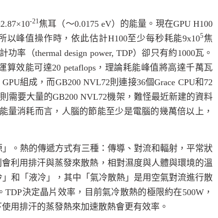
-21
耗
2.87×10
焦耳（～
0.0175 eV
）的能量。現在
GPU H100
5
所以峰值操作時，依此估計
H100
至少每秒耗能
9x10
焦
計功率（
thermal design power, TDP
）卻只有約
1000
瓦。
運算效能可達
20 petaflops
，理論耗能峰值將高達千萬瓦
0 GPU
組成，而
GB200 NVL72
則連接
36
個
Grace CPU
和
72
心則需要大量的
GB200 NVL72
機架，難怪最近新建的資料
能量消耗而言，人腦的節能至少是電腦的幾萬倍以上，
源」。熱的傳遞方式有三種：傳導、對流和輻射，平常狀
則會利用排汗與蒸發來散熱，相對濕度與人體與環境的溫
冷」和「液冷」，其中「氣冷散熱」是用空氣對流進行散
。
TDP
決定晶片效率，目前氣冷散熱的極限約在
500W
，
下使用排汗的蒸發熱來加速散熱會更有效率。