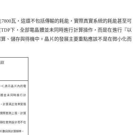
能
7800
瓦，這還不包括傳輸的耗能，實際真實系統的耗能甚至可
在
TDP
下，全部電晶體並未同時進行計算操作，而是在進行『以
運算、儲存與待機中。晶片的發展主要重點應該不是在微小化而
備註
<<C,
表示晶片內的電
晶體並未同時進行計
。計算真正效率受限
實際散熱上限，計算
頸在散熱設計而不在
片數目與計算頻率。