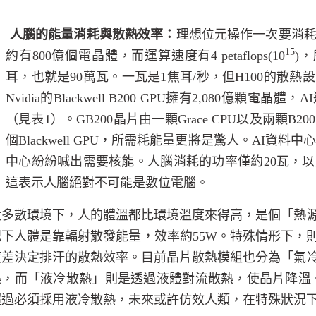
.
人腦的能量消耗與散熱效率：
理想位元操作一次要消
15
約有
800
億個電晶體，而運算速度有
4 petaflops(10
)
，
耳，也就是
90
萬瓦
。一瓦是
1
焦耳
/
秒，但
H100
的散熱設
Nvidia
的
Blackwell B200 GPU
擁有
2,080
億顆電晶體，
AI
（見表
1
）。
GB200
晶片由一顆
Grace CPU
以及兩顆
B20
個
Blackwell GPU
，所需耗能量更將是驚人。
AI
資料中
中心紛紛喊出需要核能。人腦消耗的功率僅約
20
瓦，以
這表示人腦絕對不可能是數位電腦。
大多數環境下，人的體溫都比環境溫度來得高，是個「熱
況下人體是靠輻射散發能量，效率約
55W
。特殊情形下，
度差決定排汗的散熱效率。目前晶片散熱模組也分為「氣
熱，而「液冷散熱」則是透過液體對流散熱，使晶片降溫
超過必須採用液冷散熱，未來或許仿效人類，在特殊狀況