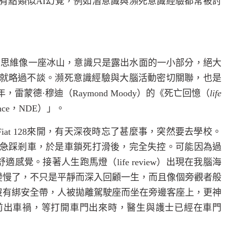
有點類似
AI
幻覺，例如潛意識與瀕死意識經驗都常被討
的思維像一座冰山，意識只是露出水面的一小部分，絕大
就略過不談。瀕死
意識
經驗
與大腦活動密切關聯，也是
年，雷蒙德·穆迪（
Raymond Moody
）的《死亡回憶（
life
nce
，
NDE
）」。
Fiat 128
來開，有天深夜時忘了甚麼事，突然要去學校。
急踩剎車，於是車鎖死打滑後，完全失控。可能因為過
舒適感覺。接著人生跑馬燈（
life review
）出現在我腦海
變慢了，不只是平靜而深入回顧一生，而且像個旁觀者般
沒有綁安全帶，人被拋離駕駛座而坐在旁邊客座上，更神
前出車禍，等打開車門出來時，醫生與護士已經在車門