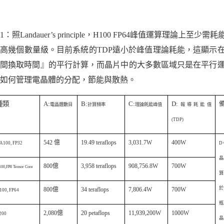
表
1
：照
Landauer’s principle
，
H100 FP64
峰值運算理論上至少需耗
能高幾個數量級。目前系統的
TDP
遠小於峰值理論耗能，這顯示
空間換取時間』的平行計算，而晶片中的大多數區域只是在平行
如何管理電晶體的分配，節能與散熱。
種類
A:
B:
C:
D:
電晶體數目
計算頻率
理論耗能峰值
報導耗能值
(TDP)
542
億
19.49 teraflops
3,031.7W
400W
A100, FP32
D
800
億
3,958 teraflops
908,756.8W
700W
00,FP8 Tensor Core
算
於
800
億
34 teraflops
7,806.4W
700W
100, FP64
瓶
2,080
億
20 petaflops
11,939,200W
1000W
200
晶