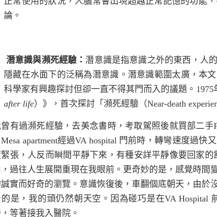
正常使用的狀況，人腦常會出現超越正常記憶的功能，
論。
.
潛意識與瀕死經驗：
潛意識是指意識之外的東西，人
隱藏在水面下的泛稱為潛意識。潛意識範圍太廣，本文
科學家有興趣探討但卻一直不得其門而入的議題。
1975
after life
）》，首次探討「瀕死經驗（
Near-death experie
我曾有過瀕死經驗，去美念書時，考取駕照後就買部二手
由
Mesa apartment
經過
VA hospital
門前時，轉彎速度過快又
度緊張，人反而瞬間平靜下來，有種安詳平靜像要回家的
內，過往人生展開重現在我眼前。更奇妙的是，感覺時間
的誠實而好奇的瀏覽。意識恢復後，車翻個底朝天，由於
奇的是，我的頭仍然朝天空。因為碰巧是在
VA Hospital
旁，等著接我入醫院。