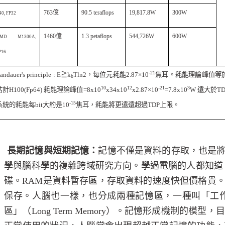
763
億
90.5 teraflops
19,817.8W
300W
40, FP32
1460
億
1.3 petaflops
544,726W
600W
MD M1300A,
P16
-21
andauer's principle : E
≧
k
Tln2
，每位元耗能
2.87
×
10
焦耳。耗能理論峰值等
b
10
12
-21
3
估計
H100(Fp64)
耗能理論峰值
=8x10
x34x10
x2.87
×
10
=7.8x10
W
遠大於
TD
-15
系統的耗能每
bit
大約是
10
焦耳，耗能將更遠遠超過
TDP
上限。
.
長期記憶與短期記憶：
記憶不僅是資料的存取，也是
學與腦科學的複雜跨域研究方向。學過電腦的人都知道
碟。
RAM
是資料暫存區，存取資料的速度快但價格貴
保存。人腦也一樣，也分成兩種記憶區，一種叫「工
區」（
Long Term Memory
）。記憶形成機制的模型，目