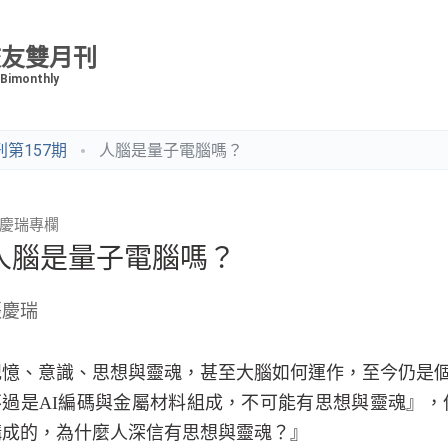
校友雙月刊
 Bimonthly
第157期
人腦是量子電腦嗎？
慶瑞專欄
人腦是量子電腦嗎？
張慶瑞
記憶、意識、思想與靈魂，甚至大腦如何運作，至今仍是
不過是
AI
編碼與金屬材料組成，不可能有思想與靈魂』，
構成的，為什麼人深信有思想與靈魂？』