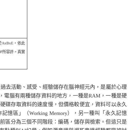
於
AxBxE
，依此
P
所容許。真實
將過去活動、感受、經驗儲存在腦神經元內，是屬於心理
，電腦有兩種儲存資料的地方，一種是
RAM
，一種是硬
。硬碟存取資料的速度慢，但價格較便宜，資料可以永久
作記憶區」（
Working Memory
），另一種叫「永久記憶
前區分為三個不同階段：編碼，儲存與檢索。但這只是