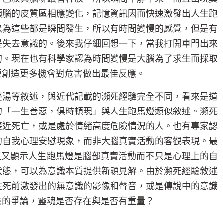
顳腦的皮質區相應變化，記憶資訊因而快速激發出人生跑
以為這些都是瞬間發生，所以有時間變慢的感覺，但是有
是失去意識的。後來我仔細回想一下，當我打開車門出來
的。現在也有科學家認為時間變慢是大腦為了求生而採取
便創造更多機會對危害做出最佳反應。
婆湯等敘述，與近代記載的瀕死經驗完全不同，看來是道
的「一生善惡，俱時頓現」與人生跑馬燈類似敘述。瀕死
接近死亡，或是處於情緒高度危險情況的人。也有專家認
的自我心理安慰現象，而非大腦真實活動的客觀表現。最
這又顯示人生跑馬燈是腦部真實活動而不只是心理上的自
狀態，可以為意識本質提供新穎見解。由於瀕死經驗敘述
在死前激發出的無意識的影像和聲音，或是傳說中的意識
來的爭論，靈魂是否存在與是否有重量？