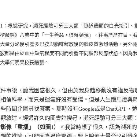
圖
1
：根據研究，瀕死經驗可分三大類：隧道盡頭的白光接引、
《楞嚴經》八卷中的「一生善惡，俱時頓現」，往事歷歷在目。
素大量分泌後引發多巴胺與腦啡釋放後的腦皮質激烈活動。另外
出竅都是由於血中缺氧程度不同而引發不同腦部反應狀態。因為
大學何明果校長繪製。
這件事後，讓我困惑很久，但由於我身體移動沒有違反物
然相信科學，而只是運氣好沒有受傷。但是人生跑馬燈與
了些時間企圖尋找答案。那時沒有
Google
或是
ChatGPT
，
主觀敘述。經過許久的圖書館搜尋，瀕死經驗可分三大類
的影像「重播」（如圖
1
）
。我當時想了很久，認為瀕死
猜想的推論，可能因為過度緊張，腎上腺素大量分泌引發