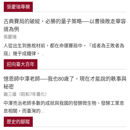
張慶瑞專欄
古典賽局的破綻，必勝的量子策略──以曹操敗走華容
道為例
張慶瑞
人從出生到進棺材前，都在命運賽局中，『成者為王敗者為
寇』幾乎成鐵律， ..
迎向臺大百年
憶恩師中澤老師──我也80歲了，現在才能說的軼事與
秘密
霜三雄（昭和7年農化）
中澤亮治老師多數的成就與我國的發酵微生物、發酵工業息
息相關，而臺灣的 ..
歷史的腳蹤