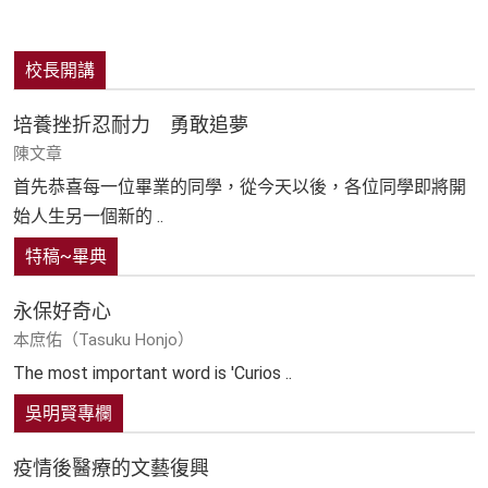
校長開講
培養挫折忍耐力 勇敢追夢
陳文章
首先恭喜每一位畢業的同學，從今天以後，各位同學即將開
始人生另一個新的 ..
特稿~畢典
永保好奇心
本庶佑（Tasuku Honjo）
The most important word is 'Curios ..
吳明賢專欄
疫情後醫療的文藝復興