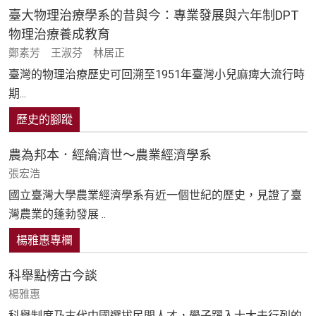
臺大物理治療學系的昔與今：專業發展與六年制DPT
物理治療養成教育
鄭素芳 王淑芬 林居正
臺灣的物理治療歷史可回溯至1951年臺灣小兒麻痺大流行時
期...
歷史的腳蹤
農為邦本．經綸濟世～農業經濟學系
張宏浩
國立臺灣大學農業經濟學系有近一個世紀的歷史，見證了臺
灣農業的蓬勃發展 ..
楊雅惠專欄
科舉點榜古今談
楊雅惠
科舉制度乃古代中國選拔民間人才，學子躍入士大夫行列的