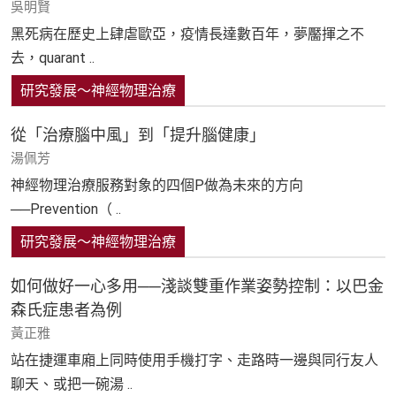
吳明賢
黑死病在歷史上肆虐歐亞，疫情長達數百年，夢靨揮之不
去，quarant ..
研究發展～神經物理治療
從「治療腦中風」到「提升腦健康」
湯佩芳
神經物理治療服務對象的四個P做為未來的方向
──Prevention（ ..
研究發展～神經物理治療
如何做好一心多用──淺談雙重作業姿勢控制：以巴金
森氏症患者為例
黃正雅
站在捷運車廂上同時使用手機打字、走路時一邊與同行友人
聊天、或把一碗湯 ..