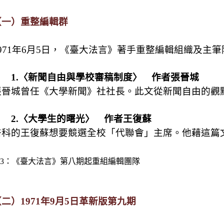
（一）重整編輯群
971
年
6
月
5
日，《臺大法言》著手重整編輯組織及主筆
1.
〈新聞自由與學校審稿制度〉 作者張晉城
張晉城曾任《大學新聞》社社長。此文從新聞自由的觀
2.
〈大學生的曙光〉 作者王復蘇
醫科的王復蘇想要競選全校「代聯會」主席。他藉這篇
3
：《臺大法言》第八期起重組編輯團隊
（二）
1971
年
9
月
5
日革新版第九期