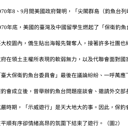
970
年
8
、
9
月間美國政府聲明，「尖閣群島（鈞魚台列
970
年底，美國的臺灣及中國留學生燃起了「保衛釣魚
臺大校園內，僑生貼出海報先聲奪人，接著許多社團也
政府在領土主權所表現的軟弱無力，以及代聯會面對國
「臺大保衛釣魚台委員會」最後在議論紛紛、一呼萬應
保釣會成立後，曾舉辦釣魚台問題座談會、邀請外交部
戒嚴時期，「示威遊行」是天大地大的事。因此，保釣
在平順有序卻情緒高昂的氛圍下結束了遊行。（圖
2
）