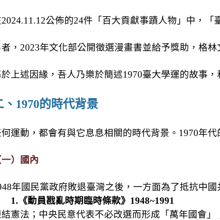
在
2024.11.12
公佈的
24
件「百大貢獻事蹟人物」中，「
另者，
2023
年文化部公開徵選漫畫書並給予獎助，格林
基於上述因緣，吾人乃樂於簡述
1970
臺大學運的故事，
二、
1970
的時代背景
任何運動，都會有與它息息相關的時代背景。
1970
年代
（一）國內
948
年國民黨政府敗退臺灣之後，一方面為了抵抗中國
1.
《動員戡亂時期臨時條款》
1948~1991
凍結憲法；中央民意代表不必改選而形成「萬年國會」