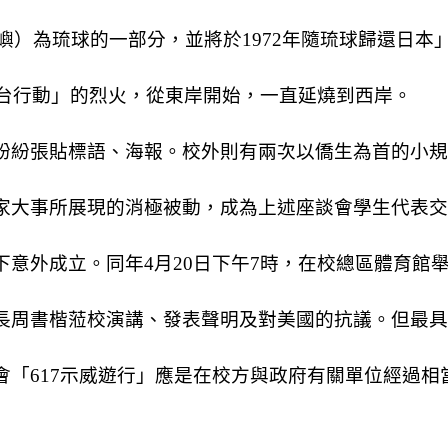
嶼）為琉球的一部分，並將於
1972
年隨琉球歸還日本
台行動」的烈火，從東岸開始，一直延燒到西岸。
紛紛張貼標語、海報。校外則有兩次以僑生為首的小規
家大事所展現的消極被動，成為上述座談會學生代表交
下意外成立。同年
4
月
20
日下午
7
時，在校總區體育館
長周書楷蒞校演講、發表聲明及對美國的抗議。但最具
會「
617
示威遊行」應是在校方與政府有關單位經過相