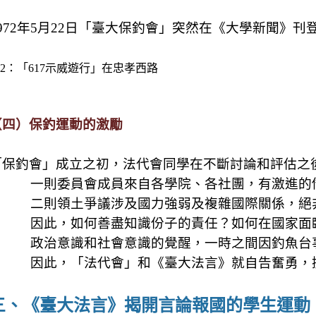
972
年
5
月
22
日「臺大保釣會」突然在《大學新聞》刊
2
：「
617
示威遊行」在忠孝西路
（四）保釣運動的激勵
「保釣會」成立之初，法代會同學在不斷討論和評估之
一則委員會成員來自各學院、各社團，有激進的
二則領土爭議涉及國力強弱及複雜國際關係，絕
因此，如何善盡知識份子的責任？如何在國家面
政治意識和社會意識的覺醒，一時之間因釣魚台
因此，「法代會」和《臺大法言》就自告奮勇，
三、《臺大法言》揭開言論報國的學生運動