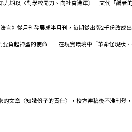
第九期以〈對學校開刀、向社會進軍〉一文代「編者
大法言》從月刊發展成半月刊，每期從出版
2
千份改成出
們要負起神聖的使命――在現實環境中「革命怪現狀、
來的文章〈知識份子的責任〉，校方審稿後不准刊登