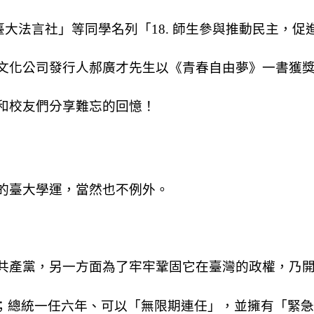
臺大法言社」等同學名列「
18.
師生參與推動民主，促
文化公司發行人郝廣才先生以《青春自由夢》一書獲
和校友們分享難忘的回憶！
的臺大學運，當然也不例外。
共產黨，另一方面為了牢牢鞏固它在臺灣的政權，乃
；總統一任六年、可以「無限期連任」，並擁有「緊急