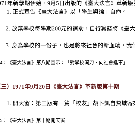
971
年新學期伊始。
9
月
5
日出版的《臺大法言》革新版
1.
正式宣告《臺大法言》以「學生輿論」自命。
2.
放棄學校每學期
200
元的補助，自行籌錢將《臺
3.
身為學校的一份子，也是將來社會的新血輪，我
4
：《臺大法言》第八期宣示：「對學校開刀、向社會進軍」
（三）
1971
年
9
月
20
日《臺大法言》革新版第十期
1.
開天窗：第三版有一篇「校友」胡卜凱自費城寄
5
：《臺大法言》第十期開天窗