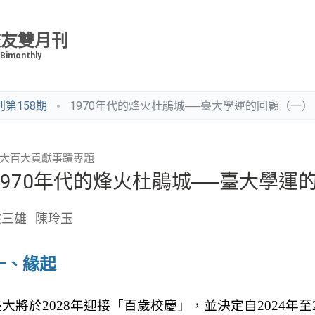
校友雙月刊
 Bimonthly
第158期
1970年代的烽火杜鵑城──臺大學運的回顧（一
大百大貢獻事蹟專題
1970年代的烽火杜鵑城──臺大學
洪三雄
陳玲玉
一、緣起
臺大將於
2028
年迎接「百歲校慶」，並決定自
2024
年至