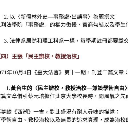
2.
以〈新儒林外史―事務處•出誤事〉為題撰文
批判法學院「事務處」的權力傲慢、官商勾結以及學生
3.
法律系居然和理工科系一樣，每學期註冊都要繳
（四）主張「民主辦校，教授治校」
971
年
10
月
4
日《臺大法言》第十一期，刊登二篇文章
1.
黃台生的〈民主辦校，教授治校—兼談學術自由
這篇文章借引蔡元培擔任北京大學校長時，開風氣之先
蔣夢麟《西潮》一書，對此盛況有耐人尋味的描述：
「學術自由、教授治校以及無畏的追求真理，成為治校