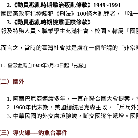
2.
《動員戡亂時期懲治叛亂條款》
1949~1991
被國民黨政府指控觸犯《刑法》
100
條內亂罪者，「唯
3.
《動員戡亂時期檢肅匪諜條款》
情報及特務人員、職業學生充滿社會、校園。隸屬「國
總而言之，當時的臺灣社會就是處在一個所謂的「非常
1
：臺澎金馬自
1949
年
5
月
20
日起「戒嚴」
（二）國外
1.
阿爾巴尼亞連續多年，一直在聯合國大會提案，
2. 1960
年代末期，美國總統尼克森主政，「乒乓外
3.
中華民國的外交處境險峻，斷交國逐年遞增。國
（三）導火線──釣魚台事件