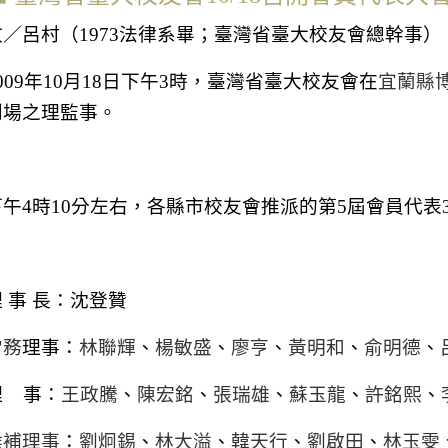
文／呂村
（
1973
法律系畢；臺灣省臺大校友會總幹事）
009
年
10
月
18
日下午
3
時，臺灣省臺大校友會在
宜蘭縣
到場之理監事。
下午
4
時
10
分左右，各縣市校友會推派的第
5
屆會員代表
 事 長：沈登贊
常務
理事：
林聯輝
、
楊敏盛
、
廖亨
、
黃明和
、
俞明德
、
理
事：
王政騰
、
陳宏銘
、
張瑞雄
、
蘇玉龍
、
許銘熙
、
候補理事
：
劉炯錫
、
林大溢
、
韓天行
、
劉啟田
、
林玉雯