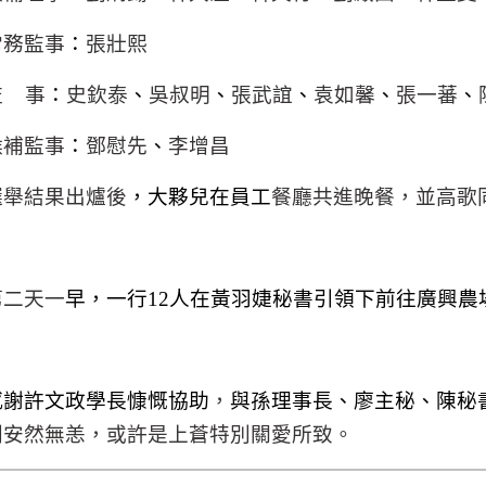
常務監事
：
張壯熙
監
事
：
史欽泰
、
吳叔明
、
張武誼
、
袁如馨
、
張一蕃
、
候補監事
：
鄧慰先
、
李增昌
選舉結果出爐後
，大夥兒在員工
餐廳共進晚餐，並高歌
第二天一
早，一行
12
人在黃羽婕秘書引領下前往廣興農
感謝許文政學長慷慨協助
，
與孫理事長、廖主秘、陳秘
則安然無恙，或許是上蒼特別關愛所致。