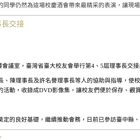
的同學仍然為這場校慶酒會帶來最精采的表演，讓現場
事長交接
樓會議室，臺灣省臺大校友會舉行第
4
、
5
屆理事長交接
長、陳理事長及許名譽理事長等人的協助與指導，使
的活動，收錄成
DVD
影像集，讓校友們便於保存、觀
奠定的良好基礎，繼續推動會務，日前已參訪臺中縣、
會