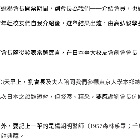
在選舉會長開票期間，劉會長為我們一一介紹會員，也
當年輕校友們自我介紹後，選舉結果出爐，由高
弘毅
學
高會長隨後發表當選感言，在日本臺大校友會創會會長
第
3
天早上，
劉會長
及夫人陪同我們參觀東京大學本鄉
此次日本之旅雖短暫，但緊湊、精采
，要感
謝劉會長伉
另外
，要記上一筆的是
楊朝明醫師（
1957
森林系畢；千
書館典藏
。