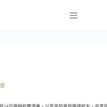
會
月
14
日舉辦校慶酒會，以至高的喜悅邀請校友，共享