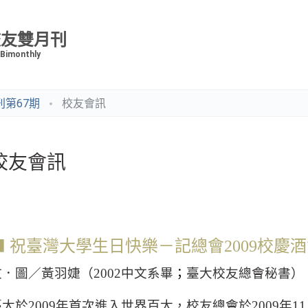
校友雙月刊
 Bimonthly
第67期
校友會訊
校友會訊
⬛ 祝臺灣大學生日快樂－記總會
2009
校慶酒
文．圖／黃羽婕（
2002
中文系畢
；
臺大校友總會秘書）
臺大於
2009
年首次進入世界百大，校友總會於
2009
年
11