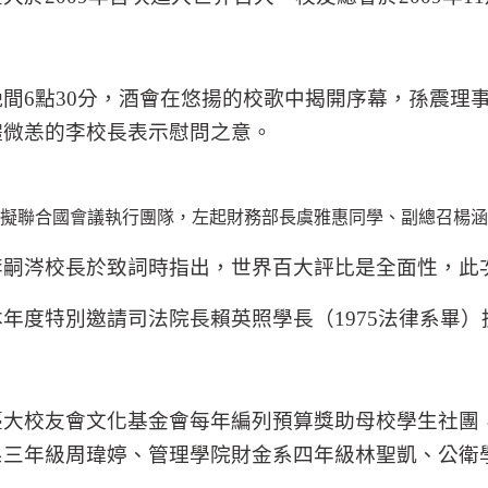
晚間
6
點
30
分，酒會在悠揚的校歌中揭開序幕，孫震理
體微恙的李校長表示慰問之意。
擬聯合國會議執行團隊，左起財務部長虞雅惠同學、副總召楊涵
李嗣涔校長於致詞時指出，世界百大評比是全面性，此
本年度特別邀請司法院長賴英照學長（
1975
法律系畢）
臺大校友會文化基金會每年編列預算獎助母校學生社團
系三年級周瑋婷、管理學院財金系四年級林聖凱、公衛