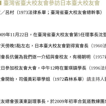
⬛
臺灣省臺大校友會參訪日本臺大校友會
文／呂村
（
1973
法律系畢；臺灣省臺大校友會總幹事）
009
年
11
月
22
日，在臺灣省臺大校友會第
5
任理事長沈
當天傍晚
5
點左右，日本臺大校友會劉得寬會長
（
1960
劉會長伉儷為我們逐一介紹與會校友，有
楊朝明
（
1957
次日參加校友會大會，中午
12
時在董瑛鎮學長
（
1996
法
大會開始，司儀黃彩華學姐
（
1972
森林系畢
）請主持人
校友總會張漢東副理事長，於
2009
年初率合氣道教練團