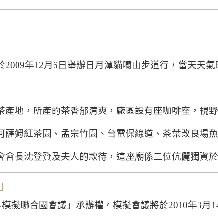
於
2009
年
12
月
6
日舉辦日月潭貓囒山步道行，當天天氣
茶產地，所產的茶香郁清爽，廠區設有座咖啡座，視野
阿薩姆紅茶園、孟宗竹園、台電保線道、茶葉改良場魚
會會長沈登贊及夫人的款待，這座廟係二位伉儷獨資於
」
界模擬聯合國會議」承辦權。模擬會議將於
2010
年
3
月
1