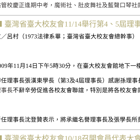
儘管校慶正逢期中考，魔術社、肚皮舞社及藍聲口琴社
⬛
臺灣省臺大校友會
11/14
舉行第
4
、
5
屆理
文／呂村
（
1973
法律系畢；臺灣省臺大校友會總幹事）
009
年
11
月
14
日下午
5
時
30
分，在臺大校友會館地下一
卸任理事長張漢東學長（第
3
及
4
屆理事長）感謝孫理事
理事長
不辭辛勞促進各校友會聯誼，特別是將各校友會
新任理事長沈登贊表示，將承繼名譽理事長及張學長所
⬛
臺灣省臺大校友會
10/18
召開會員代表大