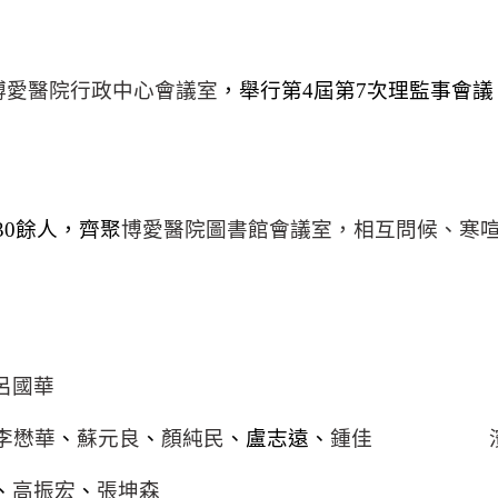
博愛醫院行政中心會議室
，舉行第
4
屆第
7
次理監事會議
30
餘人，齊聚
博愛醫院圖書館會議室，相互問候、寒
呂國華
李懋華
、
蘇元良
、
顏純民
、盧志遠、
鍾佳 
、
高振宏
、
張坤森