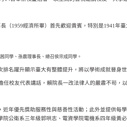
事長（
1959
經濟所畢）首先歡迎貴賓，特別是
1941
年臺
茜同學、孫震理事長、總召侯宗成同學。
次排名躍升顯示臺大有整體提升，將以學術成就晉身世
擔任校友代表講話，賴院長一改法律人的嚴肅不茍，
，近年優先獎助服務性與慈善性活動；此外並提供每學
學院公衛系三年級郭哄志、電資學院電機系四年級黃必