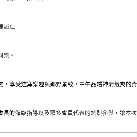
陳誠仁
同樂。
場，享受
焢窯樂趣與鄉野景致，中午品嚐
神清氣爽的
書長的蒞臨指導
以及眾多會員代表的熱烈參與，讓本次