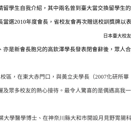
請留學生自我介紹，其中兩名曾到臺大當交換留學生的
長當選
2010
年度會長，省校友會再次贈送校訓獎牌以
日本臺大校
、亦是新會長胞兄的高欽澤學長發表閉會辭後，眾人合
總校區，在東大赤門口，與黃立夫學長（
2007
化研所畢
儷及眾多校友的熱心接待。最令人驚喜的是偶遇高我一
葉大學醫學博士、在神奈川縣大和市開設月見野胃腸