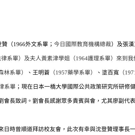
登贊（
1966
外文系畢；
今日國際教育機構總裁
）及張漢
法律系畢）及夫人黃素津學姐（
1964
護理系畢）來到我
森林系畢）
、王明蒼
（
1957
藥學系畢）
、塗百寬
（
197
律系畢
；現在日本一橋大學國際公共政策研究所研修
劉會長致詞。劉會長感謝眾多貴賓與會，尤其廖副代
來日時曾順道拜訪校友會，此次有幸與沈登贊理事長