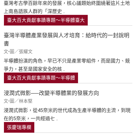
臺灣考古學百餘年來的發展，核心議題始終圍繞著這片土地
上南島語族人群的「深歷史 ..
臺大百大貢獻事蹟專題～半導體臺大
臺灣半導體產業發展與人才培育：給時代的一封說明
書
文•圖／張耀文
半導體扮演的角色，早已不只是產業零組件，而是國力、競
爭力，甚至是國家安全的核 ..
臺大百大貢獻事蹟專題～半導體
浸潤式微影──改變半導體業的發展方向
文•圖／林本堅
浸潤式微影，從45奈米的世代成為生產半導體的主流，到現
在的5奈米，一共經過七 ..
張慶瑞專欄