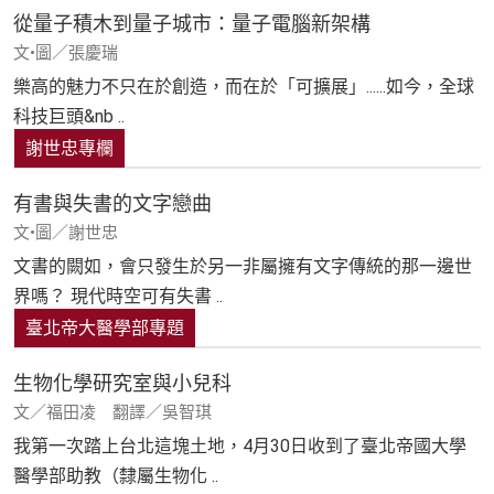
從量子積木到量子城市：量子電腦新架構
文•圖／張慶瑞
樂高的魅力不只在於創造，而在於「可擴展」......如今，全球
科技巨頭&nb ..
謝世忠專欄
有書與失書的文字戀曲
文•圖／謝世忠
文書的闕如，會只發生於另一非屬擁有文字傳統的那一邊世
界嗎？ 現代時空可有失書 ..
臺北帝大醫學部專題
生物化學研究室與小兒科
文／福田凌 翻譯／吳智琪
我第一次踏上台北這塊土地，4月30日收到了臺北帝國大學
醫學部助教（隸屬生物化 ..